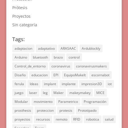
Prótesis
Proyectos
Sin categoría
Tags:
adaptacion
adaptativo
ARASAAC
Ardublockly
Arduino
bluetooth
brazo
control
Control_de_entorno
coronavirus
coronavirusmakers
Diseño
educacion
EPI
EquipoMakeIt
escornabot
ferula
Ideas
implant
implante
impresion3D
iot
juego
laser
leg
Maker
makeymakey
MICE
Modular
movimiento
Parametrico
Programación
prosthesis
proteccion
protesis
Prototipado
proyectos
recursos
remoto
RFID
robotica
salud