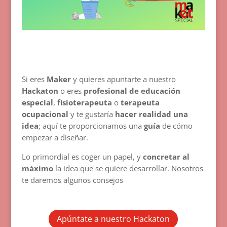
Si eres
Maker
y quieres apuntarte a nuestro
Hackaton
o eres
profesional de educación
especial
,
fisioterapeuta
o
terapeuta
ocupacional
y te gustaría
hacer realidad una
idea
; aquí te proporcionamos una
guía
de cómo
empezar a diseñar.
Lo primordial es coger un papel, y
concretar al
máximo
la idea que se quiere desarrollar. Nosotros
te daremos algunos consejos
Apúntate a nuestro Hackaton