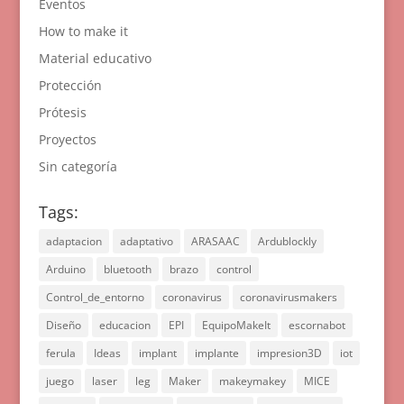
Eventos
How to make it
Material educativo
Protección
Prótesis
Proyectos
Sin categoría
Tags:
adaptacion
adaptativo
ARASAAC
Ardublockly
Arduino
bluetooth
brazo
control
Control_de_entorno
coronavirus
coronavirusmakers
Diseño
educacion
EPI
EquipoMakeIt
escornabot
ferula
Ideas
implant
implante
impresion3D
iot
juego
laser
leg
Maker
makeymakey
MICE