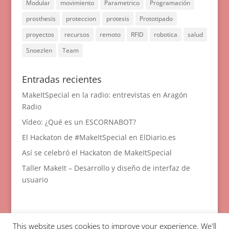
Modular
movimiento
Parametrico
Programación
prosthesis
proteccion
protesis
Prototipado
proyectos
recursos
remoto
RFID
robotica
salud
Snoezlen
Team
Entradas recientes
MakeItSpecial en la radio: entrevistas en Aragón
Radio
Vídeo: ¿Qué es un ESCORNABOT?
El Hackaton de #MakeItSpecial en ElDiario.es
Así se celebró el Hackaton de MakeItSpecial
Taller MakeIt – Desarrollo y diseño de interfaz de
usuario
This website uses cookies to improve your experience. We'll