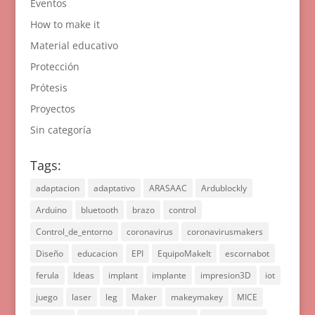
Eventos
How to make it
Material educativo
Protección
Prótesis
Proyectos
Sin categoría
Tags:
adaptacion
adaptativo
ARASAAC
Ardublockly
Arduino
bluetooth
brazo
control
Control_de_entorno
coronavirus
coronavirusmakers
Diseño
educacion
EPI
EquipoMakeIt
escornabot
ferula
Ideas
implant
implante
impresion3D
iot
juego
laser
leg
Maker
makeymakey
MICE