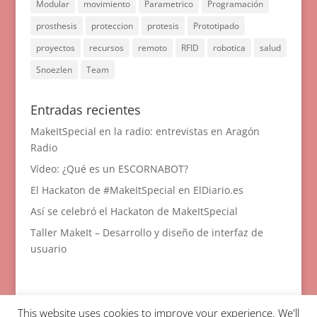
Modular
movimiento
Parametrico
Programación
prosthesis
proteccion
protesis
Prototipado
proyectos
recursos
remoto
RFID
robotica
salud
Snoezlen
Team
Entradas recientes
MakeItSpecial en la radio: entrevistas en Aragón
Radio
Vídeo: ¿Qué es un ESCORNABOT?
El Hackaton de #MakeItSpecial en ElDiario.es
Así se celebró el Hackaton de MakeItSpecial
Taller MakeIt – Desarrollo y diseño de interfaz de
usuario
This website uses cookies to improve your experience. We'll