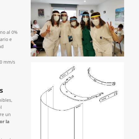
eno al 0%
ario e
ad
60 mm/s
s
ibles,
l
ere un
or la