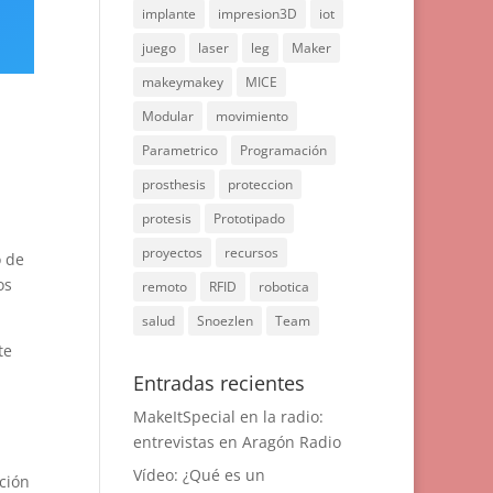
implante
impresion3D
iot
juego
laser
leg
Maker
makeymakey
MICE
Modular
movimiento
Parametrico
Programación
prosthesis
proteccion
protesis
Prototipado
proyectos
recursos
o de
os
remoto
RFID
robotica
salud
Snoezlen
Team
te
Entradas recientes
MakeItSpecial en la radio:
entrevistas en Aragón Radio
Vídeo: ¿Qué es un
ción