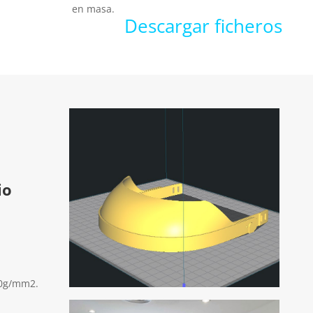
en masa.
Descargar ficheros
io
80g/mm2.