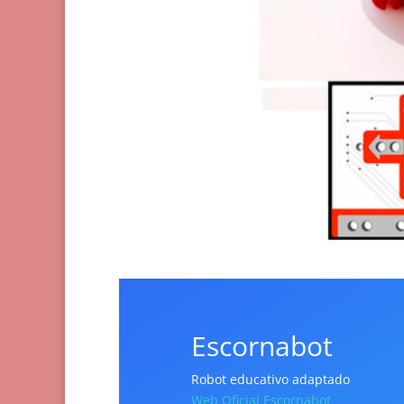
Escornabot
Robot educativo adaptado
Web Oficial Escornabot