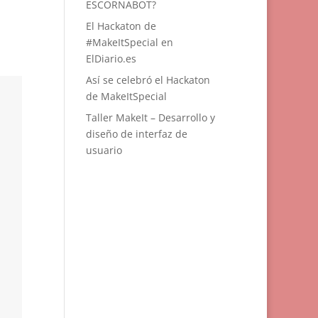
ESCORNABOT?
El Hackaton de
#MakeItSpecial en
ElDiario.es
Así se celebró el Hackaton
de MakeItSpecial
Taller MakeIt – Desarrollo y
diseño de interfaz de
usuario