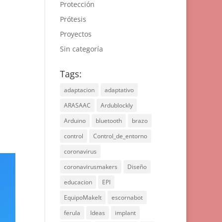
Protección
Prótesis
Proyectos
Sin categoría
Tags:
adaptacion
adaptativo
ARASAAC
Ardublockly
Arduino
bluetooth
brazo
control
Control_de_entorno
coronavirus
coronavirusmakers
Diseño
educacion
EPI
EquipoMakeIt
escornabot
ferula
Ideas
implant