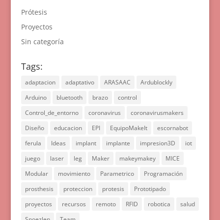
Prótesis
Proyectos
Sin categoría
Tags:
adaptacion
adaptativo
ARASAAC
Ardublockly
Arduino
bluetooth
brazo
control
Control_de_entorno
coronavirus
coronavirusmakers
Diseño
educacion
EPI
EquipoMakeIt
escornabot
ferula
Ideas
implant
implante
impresion3D
iot
juego
laser
leg
Maker
makeymakey
MICE
Modular
movimiento
Parametrico
Programación
prosthesis
proteccion
protesis
Prototipado
proyectos
recursos
remoto
RFID
robotica
salud
Snoezlen
Team