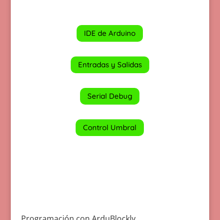
IDE de Arduino
Entradas y Salidas
Serial Debug
Control Umbral
Programación con ArduBlockly