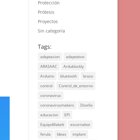
Protección
Prótesis
Proyectos
Sin categoría
Tags:
adaptacion
adaptativo
ARASAAC
Ardublockly
Arduino
bluetooth
brazo
control
Control_de_entorno
coronavirus
coronavirusmakers
Diseño
educacion
EPI
EquipoMakeIt
escornabot
ferula
Ideas
implant