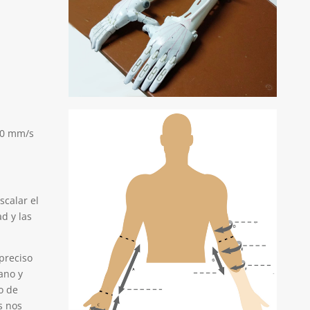
40 mm/s
scalar el
d y las
 preciso
ano y
o de
s nos