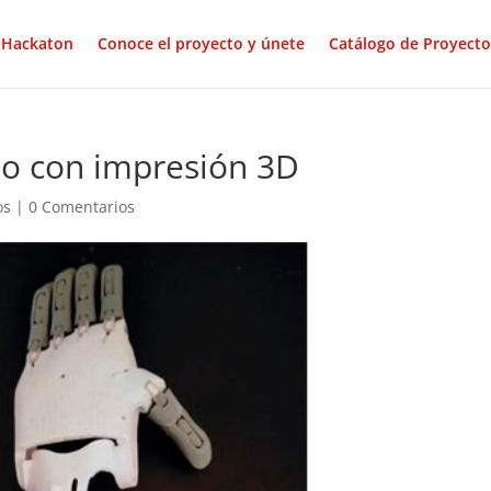
Hackaton
Conoce el proyecto y únete
Catálogo de Proyecto
ho con impresión 3D
os
|
0 Comentarios