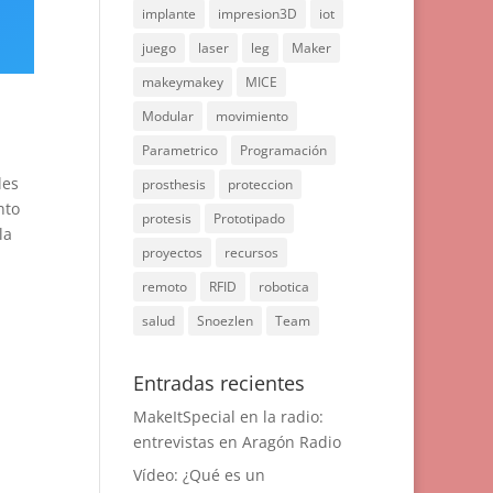
implante
impresion3D
iot
juego
laser
leg
Maker
makeymakey
MICE
Modular
movimiento
Parametrico
Programación
les
prosthesis
proteccion
nto
protesis
Prototipado
la
proyectos
recursos
a
remoto
RFID
robotica
salud
Snoezlen
Team
Entradas recientes
MakeItSpecial en la radio:
entrevistas en Aragón Radio
Vídeo: ¿Qué es un