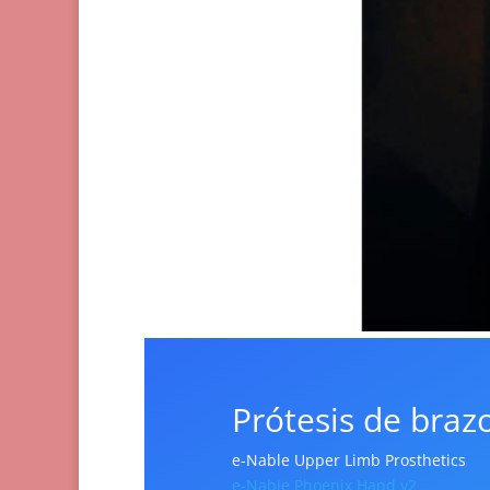
Prótesis de braz
e-Nable Upper Limb Prosthetics
e-Nable Phoenix Hand v2