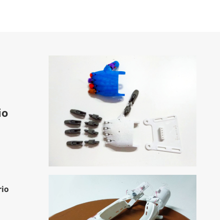
io
io