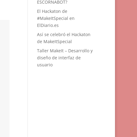
ESCORNABOT?
El Hackaton de
#MakeItSpecial en
ElDiario.es
Así se celebró el Hackaton
de MakeItSpecial
Taller MakeIt – Desarrollo y
diseño de interfaz de
usuario